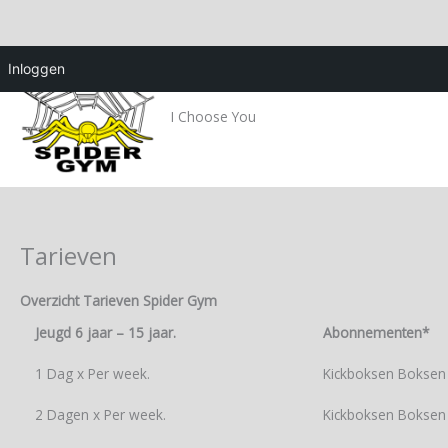
Spring
Inloggen
naar
de
I Choose You
content
Tarieven
Overzicht Tarieven Spider Gym
Jeugd 6 jaar – 15 jaar.
Abonnementen*
1 Dag x Per week.
Kickboksen Boksen 
2 Dagen x Per week.
Kickboksen Boksen 