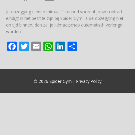
Je opzegging dient minimaal 1 maand voordat jouw contract
eindigt in het bezit te zijn bij Spider Gym. Is de opzegging niet
op tijd binnen, dan zal je lidmaatschap automatisch verlengd
worden.
F
T
E
W
Li
S
ac
w
m
h
n
h
e
itt
ai
at
k
ar
b
er
l
s
e
e
o
A
dI
© 2026
Spider Gym
| Privacy Policy
o
p
n
k
p