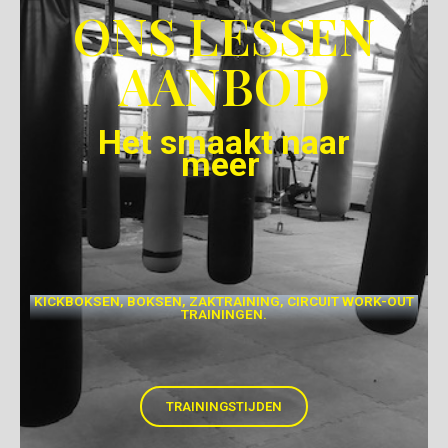
ONS LESSEN
AANBOD
Het smaakt naar
meer
KICKBOKSEN, BOKSEN, ZAKTRAINING, CIRCUIT WORK-OUT
TRAININGEN.
TRAININGSTIJDEN